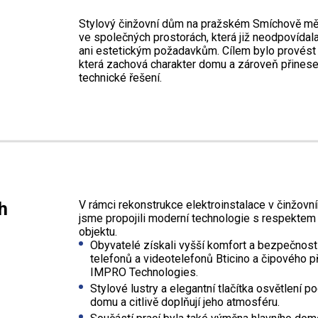
Stylový činžovní dům na pražském Smíchově měl 
ve společných prostorách, která již neodpovíd
ani estetickým požadavkům. Cílem bylo provést c
která zachová charakter domu a zároveň přines
technické řešení.
h
V rámci rekonstrukce elektroinstalace v činžov
jsme propojili moderní technologie s respektem 
objektu.
Obyvatelé získali vyšší komfort a bezpečnost
telefonů a videotelefonů Bticino a čipového 
IMPRO Technologies.
Stylové lustry a elegantní tlačítka osvětlení p
domu a citlivě doplňují jeho atmosféru.