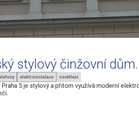
ý stylový činžovní dům.
elefony
elektroinstalace
osvětlení
raha 5 je stylový a přitom využívá moderní elektro
čí.