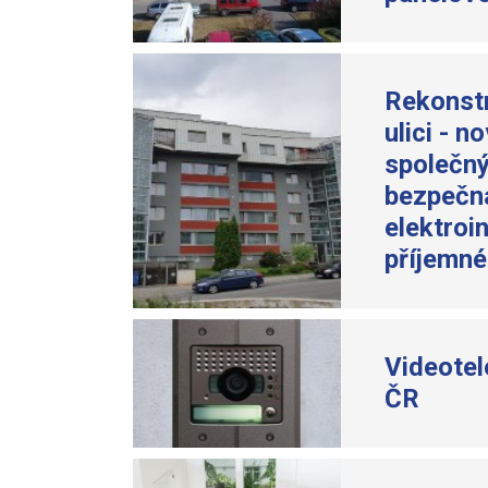
Rekonst
ulici - n
společný
bezpečn
elektroi
příjemné.
Videotel
ČR