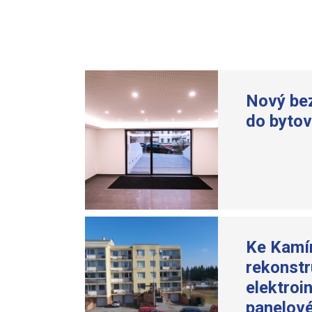
Nový bez
do byto
Ke Kamí
rekonst
elektroi
panelov