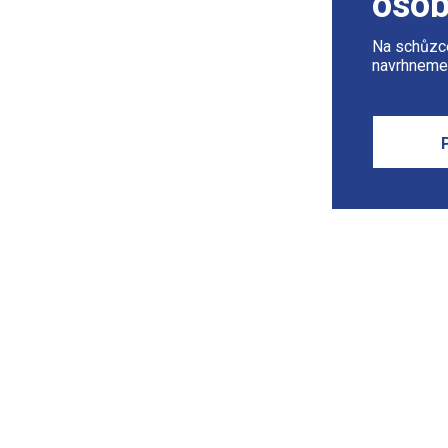
osob
Na schůzce
navrhneme 