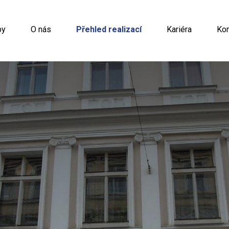
by
O nás
Přehled realizací
Kariéra
Kon