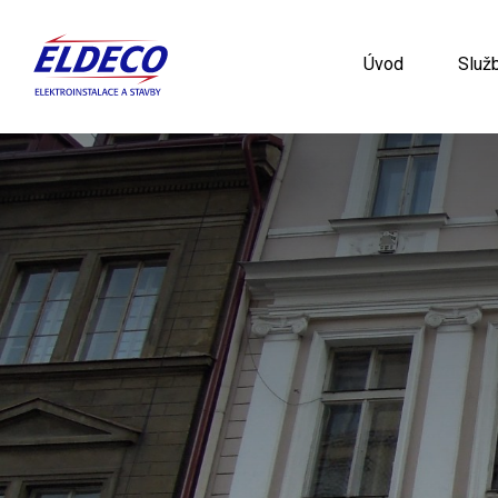
Úvod
Služ