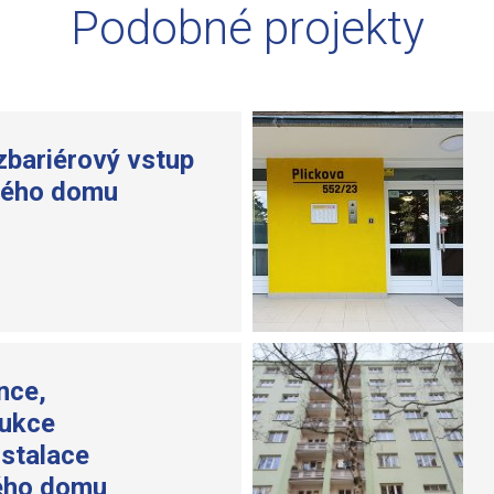
Podobné projekty
bariérový vstup
vého domu
nce,
rukce
nstalace
ého domu