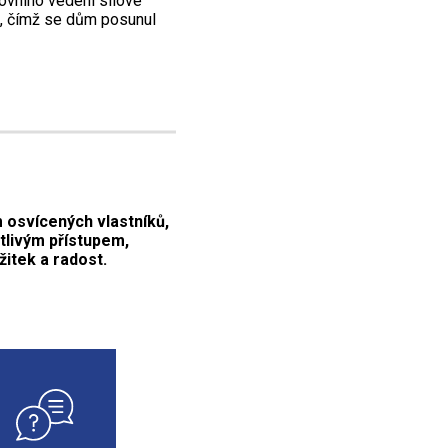
ovního vedení silové
ů, čímž se dům posunul
osvícených vlastníků,
itlivým přístupem,
žitek a radost.