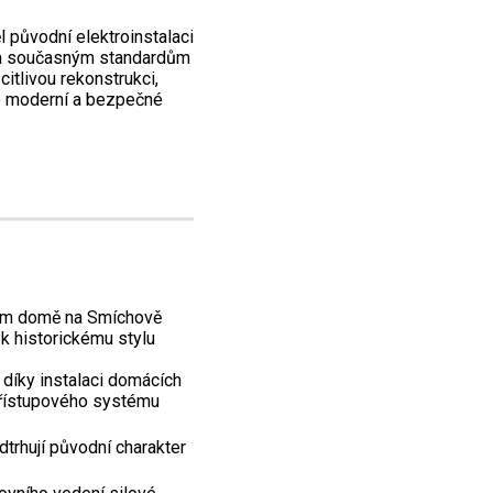
původní elektroinstalaci
ala současným standardům
itlivou rekonstrukci,
e moderní a bezpečné
ním domě na Smíchově
k historickému stylu
 díky instalaci domácích
přístupového systému
odtrhují původní charakter