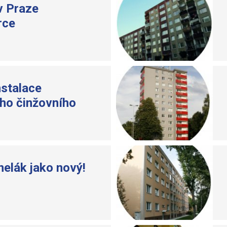
v Praze
rce
nstalace
ho činžovního
nelák jako nový!