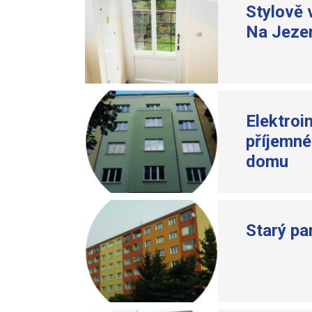
Stylově 
Na Jeze
Elektroi
příjemné
domu
Starý pa