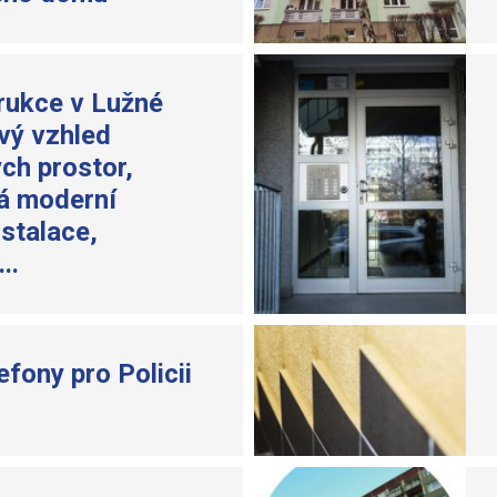
rukce v Lužné
ový vzhled
ch prostor,
á moderní
nstalace,
..
efony pro Policii