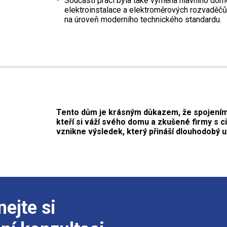
Součástí prací byla také výměna hlavního dom
elektroinstalace a elektroměrových rozvaděč
na úroveň moderního technického standardu.
Tento dům je krásným důkazem, že spojením 
kteří si váží svého domu a zkušené firmy s c
vznikne výsledek, který přináší dlouhodobý u
nejte si