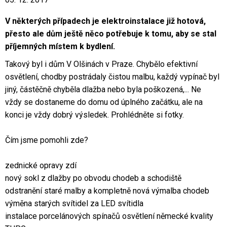
V některých případech je elektroinstalace již hotová,
přesto ale dům ještě něco potřebuje k tomu, aby se stal
příjemných místem k bydlení.
Takový byl i dům V Olšinách v Praze. Chybělo efektivní
osvětlení, chodby postrádaly čistou malbu, každý vypínač byl
jiný, částěčně chyběla dlažba nebo byla poškozená,... Ne
vždy se dostaneme do domu od úplného začátku, ale na
konci je vždy dobrý výsledek. Prohlédněte si fotky.
Čím jsme pomohli zde?
zednické opravy zdí
nový sokl z dlažby po obvodu chodeb a schodiště
odstranění staré malby a kompletně nová výmalba chodeb
výměna starých svítidel za LED svítidla
instalace porcelánových spínačů osvětlení německé kvality