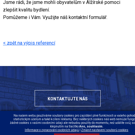
Jsme rádi, že jsme mohli obyvatelům v Alžírské pomoci
zlepšit kvalitu bydlení.
Pomůžeme i Vám. Využijte náš kontaktní formulář.
< zpět na výpis referencí
KONTAKTUJTE NÁS
Na našem webu používáme soubory cookies pro zajištění plné funkčnosti a vašeho pohodl
statistickým účelům a také k cílení reklamy. Bez některých cookies náš web nemůže fungo
žádné cookies s vašimi osobními údaji ale nebudou použity do momentu, než udělíte svůj s
klepnutím na tlačítko
Ano, souhlasím.
Informace o zpracování osobních údajů
|
Změnit nastavení souborů cookies