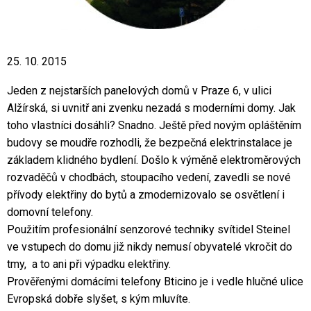
25. 10. 2015
Jeden z nejstarších panelových domů v Praze 6, v ulici
Alžírská, si uvnitř ani zvenku nezadá s moderními domy. Jak
toho vlastníci dosáhli? Snadno. Ještě před novým opláštěním
budovy se moudře rozhodli, že bezpečná elektrinstalace je
základem klidného bydlení. Došlo k výměně elektroměrových
rozvaděčů v chodbách, stoupacího vedení, zavedli se nové
přívody elektřiny do bytů a zmodernizovalo se osvětlení i
domovní telefony.
Použitím profesionální senzorové techniky svítidel Steinel
ve vstupech do domu již nikdy nemusí obyvatelé vkročit do
tmy, a to ani při výpadku elektřiny.
Prověřenými domácími telefony Bticino je i vedle hlučné ulice
Evropská dobře slyšet, s kým mluvíte.