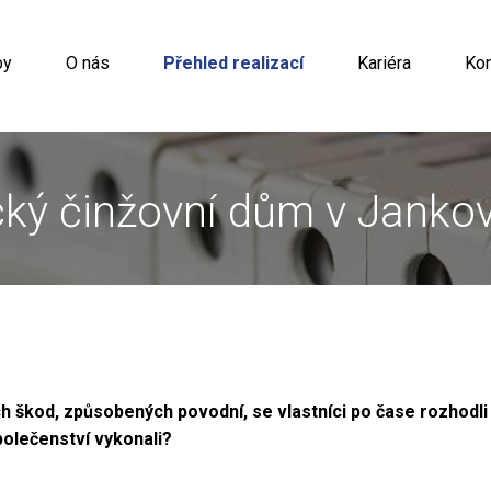
by
O nás
Přehled realizací
Kariéra
Kon
ký činžovní dům v Jankov
 škod, způsobených povodní, se vlastníci po čase rozhodli 
polečenství vykonali?