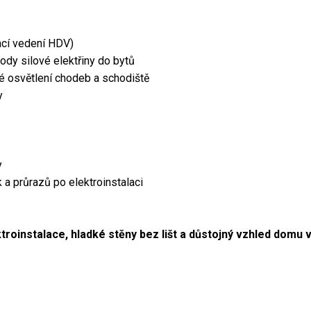
ací vedení HDV)
ody silové elektřiny do bytů
é osvětlení chodeb a schodiště
y
y
a průrazů po elektroinstalaci
roinstalace, hladké stěny bez lišt a důstojný vzhled domu v