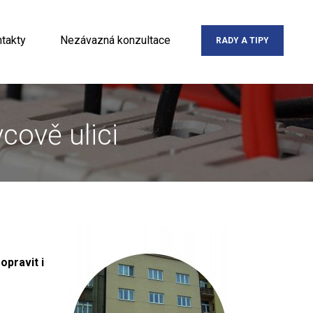
takty
Nezávazná konzultace
RADY A TIPY
cově ulici
opravit i