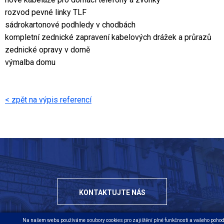
rozvod pevné linky TLF
sádrokartonové podhledy v chodbách
kompletní zednické zapravení kabelových drážek a průrazů
zednické opravy v domě
výmalba domu
< zpět na výpis referencí
KONTAKTUJTE NÁS
Na našem webu používáme soubory cookies pro zajištění plné funkčnosti a vašeho pohodl