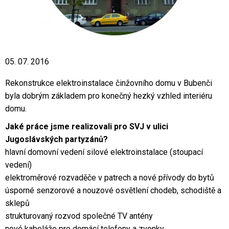
05. 07. 2016
Rekonstrukce elektroinstalace činžovního domu v Bubenči
byla dobrým základem pro konečný hezký vzhled interiéru
domu.
Jaké práce jsme realizovali pro SVJ v ulici
Jugoslávských partyzánů?
hlavní domovní vedení silové elektroinstalace (stoupací
vedení)
elektroměrové rozvaděče v patrech a nové přívody do bytů
úsporné senzorové a nouzové osvětlení chodeb, schodiště a
sklepů
strukturovaný rozvod společné TV antény
nové kabeláže pro domácí telefony a zvonky